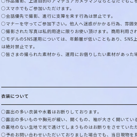
○作品撮影、上達目的のアマチュアカメラマンならどなたでもご
○スマホでもご参加いただけます。
○会話優先で撮影、進行に支障を来す行為は禁止です。
○マナーを守ってご参加下さい。他人へ迷惑がかかる行為、雰囲
○撮影された写真は私的用途に限りお使い頂けます。商用利用さ
○モデルのSNS運用については、年齢層が低いこともあり、SNS
は絶対禁止です。
○皆さまの撮られた素材から、運用にお借りしたい素材があった
衣装について
○露出の多い衣装や水着はお断りしております。
○露出の多いものや胸元が緩い、開くもの、袖が大きく開いてい
の裏地のない生地で光で透けてしまうものはお断りをさせていた
○予めお問い合わせいただいておりました場合でも、当日現物を