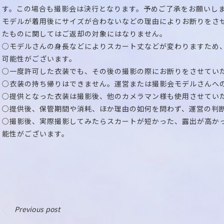
す。この場合も撮影会は決行となります。予めご了承をお願いし
モデルが着用後にサイズが合わないなどの理由によりお断りをさ
たものに関してはご返却の対象にはなりません。
○モデルさんの身長などによりスカート丈などが変わりますため
可能性がございます。
○一度許可した衣装でも、その後の撮影の際にお断りをさせてい
○衣装の持ち帰りはできません。運営または撮影会モデルさんへ
○提供となった衣装は撮影後、他のカメラマン様も使用させてい
○提供後、保管期間や消耗、ほか理由の如何を問わず、運営の判
○撮影後、実際撮影してみたらスカートが短かった、露出が高か
能性がございます。
Previous post